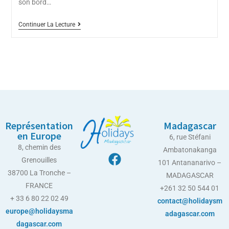
son bord…
Continuer La Lecture
Représentation
Madagascar
en Europe
6, rue Stéfani
8, chemin des
Ambatonakanga
Grenouilles
101 Antananarivo –
38700 La Tronche –
MADAGASCAR
FRANCE
+261 32 50 544 01
+ 33 6 80 22 02 49
contact@holidaysm
europe@holidaysma
adagascar.com
dagascar.com