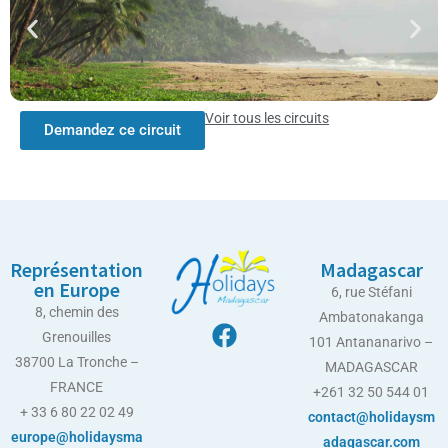
Voir tous les circuits
Demandez ce circuit
Représentation
Madagascar
en Europe
6, rue Stéfani
8, chemin des
Ambatonakanga
Grenouilles
101 Antananarivo –
38700 La Tronche –
MADAGASCAR
FRANCE
+261 32 50 544 01
+ 33 6 80 22 02 49
contact@holidaysm
europe@holidaysma
adagascar.com